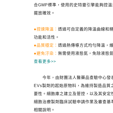
合GMP標準，使用的史特靈引擎能夠控
擺放確效。
●控速降溫：
透過可自定義的降溫曲線和
功能和活性。
●品質穩定：
透過熱傳導方式均勻降溫，
●避免汙染：
無需使用液態氮，免除液態
查看更多>>
今年，由財團法人醫藥品查驗中心發表的
EVs製劑的起始原物料，為維持製造品質
要性。細胞庫之建立及管控，以及其安定
細胞治療製劑臨床試驗申請作業及審查基準」，及
相關說明。