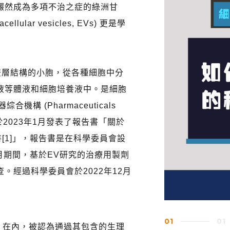
儼然成為多項不治之症的綠洲甘
lar vesicles, EVs) 更是學
質雙層結構的小胞，從各種細胞中分
液等體液和細胞培養液中。是細胞
機構 (Pharmaceuticals
PMDA) 於2023年1月發表了報告書「關於
書[1]」，報告書是在科學委員會設
9月期間，基於EV研究的治療用製劑
。經過科學委員會於2022年12月
01
01
me) 在內，被認為通過其包含的生理