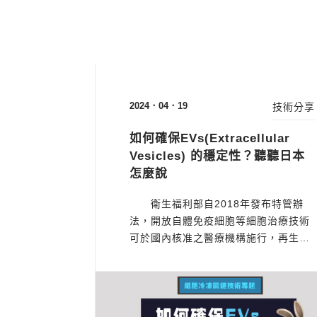
2024．04．19
技術分享
如何確保EVs(Extracellular
Vesicles) 的穩定性？聽聽日本
怎麼說
衛生福利部自2018年發布特管辦
法，開放自體免疫細胞等細胞治療技術
可於國內核准之醫療機構施行，再生醫
療儼然成為多項不治之症的綠洲甘泉，
除此之外，由細胞釋放的胞外體
(extracellular vesicles, EVs) 更是學
者與醫者熱切鑽研的首要之重。 外