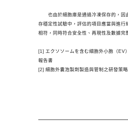
也由於細胞庫是通過冷凍保存的，因此
存穩定性試驗中，評估的項目應當與進行
相符，同時符合安全性、再現性及數據完
[1] エクソソームを含む細胞外小胞（E
報告書
[2] 細胞外囊泡製劑製造與管制之研發策略