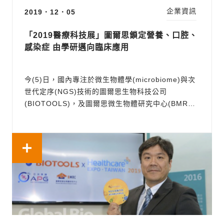
企業資訊
2019．12．05
「2019醫療科技展」圖爾思鎖定營養、口腔、
開始日期
感染症 由學研邁向臨床應用
結束日期
今(5)日，國內專注於微生物體學(microbiome)與次
世代定序(NGS)技術的圖爾思生物科技公司
(BIOTOOLS)，及圖爾思微生物體研究中心(BMRC)
接受本刊專訪。BMRC執行長劉君豪表示，在耕耘多
年的學研市場後，圖爾思將鎖定「營養」、「口
腔」、「感染症」三大領域積極布局，正式將其次世
代定序技術服務推向臨床應用。 劉君豪指出，圖...