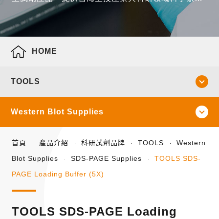
全面性的產品線。
HOME
TOOLS
Western Blot Supplies
首頁
產品介紹
科研試劑品牌
TOOLS
Western
Blot Supplies
SDS-PAGE Supplies
TOOLS SDS-
PAGE Loading Buffer (5X)
TOOLS SDS-PAGE Loading