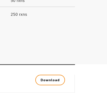
50 rxns
250 rxns
Download