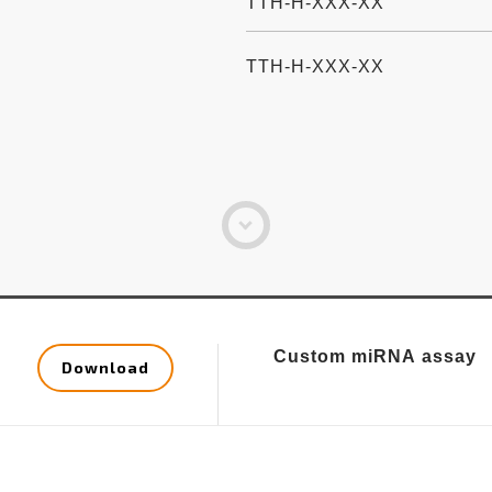
TTH-H-XXX-XX
TTH-H-XXX-XX
Custom miRNA assay
Download