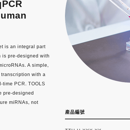
qPCR
 Human
is an integral part
is pre-designed with
t microRNAs. A simple,
 transcription with a
eal-time PCR. TOOLS
he pre-designed
ture miRNAs, not
產品編號