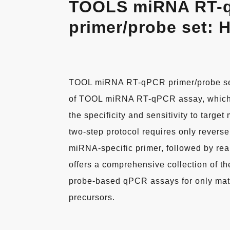
TOOLS miRNA RT-
primer/probe set:
TOOL miRNA RT-qPCR primer/probe set 
of TOOL miRNA RT-qPCR assay, which 
the specificity and sensitivity to targe
two-step protocol requires only reverse
miRNA-specific primer, followed by r
offers a comprehensive collection of t
probe-based qPCR assays for only ma
precursors.