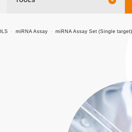
TOOLS
OLS
miRNA Assay
miRNA Assay Set (Single target