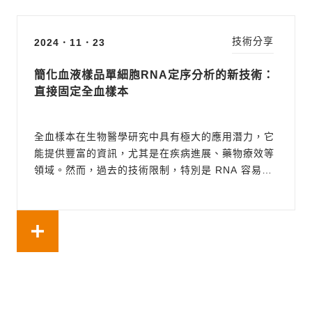
技術分享
2024．11．23
簡化血液樣品單細胞RNA定序分析的新技術：
直接固定全血樣本
全血樣本在生物醫學研究中具有極大的應用潛力，它
能提供豐富的資訊，尤其是在疾病進展、藥物療效等
領域。然而，過去的技術限制，特別是 RNA 容易降
解的特性，研究人員必須在血液採集後 24 小時內完
成分析。這使得大規模、多中心的研究難以進行。針
對這個問題，10x Genomics 開發了一種新的全血固
定技術，能保存 RNA 的完整...