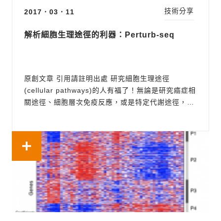
技術分享
2017．03．11
解析細胞生理途徑的利器：Perturb-seq
開始日期
結束日期
原創文章 引用請註明出處 研究細胞生理途徑
(cellular pathways)的人有福了！無論是研究癌症相
關途徑、細胞層次免疫反應，或是特定代謝途徑，隨
著次世代定序技術的進步，以往耗時耗財的細胞途徑
研究將有突破性的發展。在2016年陸續有頂級期刊
發表Perturb-seq的運用，以單一基因和單一細胞的
解析度，將複雜的細胞調...