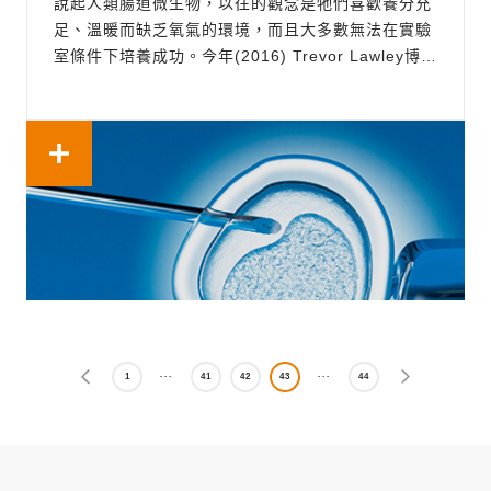
說起人類腸道微生物，以往的觀念是牠們喜歡養分充
足、溫暖而缺乏氧氣的環境，而且大多數無法在實驗
室條件下培養成功。今年(2016) Trevor Lawley博士
的研究團隊發表在Nature的一篇文章，卻推翻了人們
對腸道菌的既定印象。文章中提到的幾個有趣的小發
現，小編整理出來和大家分享:說起人類腸道微生物，
以往的觀念是牠們喜歡養...
1
41
42
43
44