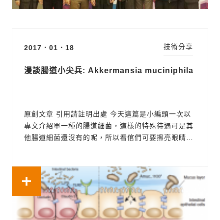
技術分享
2017．01．18
漫談腸道小尖兵: Akkermansia muciniphila
原創文章 引用請註明出處 今天這篇是小編頭一次以
專文介紹單一種的腸道細菌，這樣的特殊待遇可是其
他腸道細菌還沒有的呢，所以看倌們可要擦亮眼睛，
看看這隻細菌到底special在哪裡。說起
Akkermansia muciniphila(以下簡稱A.
muciniphila)，最親民的維基百科上可以找到牠的基
本資料： (1) 絕對厭氧的革蘭氏陰性菌...