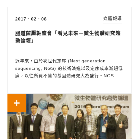
媒體報導
2017．02．08
腸道菌壓軸盛會「看見未來－微生物體研究趨
勢論壇」
近年來，由於次世代定序 (Next generation
sequencing, NGS) 的技術演進以及定序成本漸趨低
廉，以往所費不貲的基因體研究大為盛行。NGS 在
學術以及臨床應用的潛力不只體現在腫瘤基因體與孕
婦非侵入式產前檢測，近年備受矚目的是基於 NGS
基礎在微生物體學的研究，其中人體腸道菌相更是研
究的熱點。目前已知腸道菌對於人類...