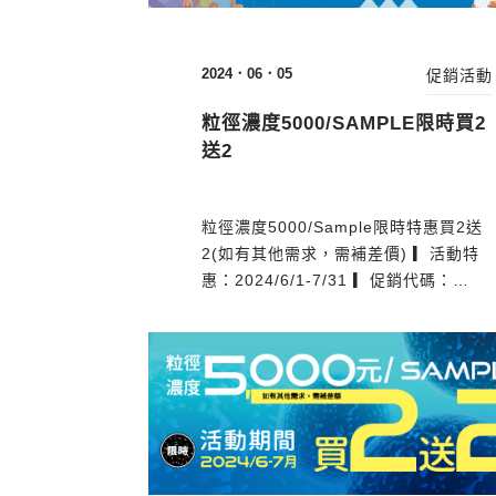
2024．06．05
促銷活動
粒徑濃度5000/SAMPLE限時買2
送2
粒徑濃度5000/Sample限時特惠買2送
2(如有其他需求，需補差價) ▎活動特
惠：2024/6/1-7/31 ▎促銷代碼：
LS2024NF22 EVs表徵分析與身份鑑定
(EVs Identification & QC) NaniFCM
品質監控-不純物Out!! ▎優勢： + 高靈
敏度:可偵測>40nm大小的EVs + 參考
標準品：利用顆粒和濃度標準品確保結
果一致性、準確性 + 高尺寸...