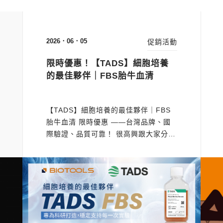
2026．06．05
促銷活動
限時優惠！【TADS】細胞培養
的最佳夥伴｜FBS胎牛血清
結束日期
【TADS】細胞培養的最佳夥伴｜FBS
胎牛血清 限時優惠 ——台灣品牌、國
際驗證、品質可靠！ 很高興跟大家分
享，圖爾思近期與台灣血清品牌 ——
【 TADS 】深度結盟！ 我們秉持著
「台灣品牌 ‧ 國際驗證 ‧ 品質可靠」
的精神，所有血清來源皆通過台灣法規
與美國 USDA 認證，​用最扎實的技術規
格與完...