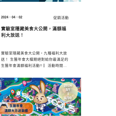
2024．04．02
促銷活動
實驗室隱藏美食大公開，滿額福
利大放送！
實驗室隱藏美食大公開，九種福利大放
送！ 生醫年會大檔期絕對給你最滿足的
生醫年會滿額福利活動!! ▏活動時間：
2024/03/01至2024/04/30 【福利一】
好康滿額贈 單筆滿3萬送 酷碰卷300元
單筆滿12萬送 雀巢膠囊咖啡機 單筆滿
30萬送 Sony PS5主機 ▏限定品牌：
ABclonal、TOOLS、CROYEZ、
Hansa Bio Med ▏促...