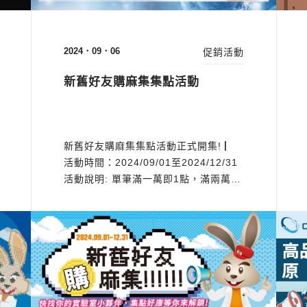
2024．09．06
促銷活動
新舊好友購麻集集點活動
新舊好友購麻集集點活動正式開集! ▏
活動時間：2024/09/01至2024/12/31
活動說明: 單筆滿一萬即1點，滿兩萬贈
2點(滿越多送越多)，累計到相對應點
數，即可兌換相對應的好禮。 舊朋友
(客戶)推薦不同實驗室的新朋友購買參
與活動之產品/品牌，在購買時訂單填寫
『介紹人』，該名介紹人即可獲得7-11
禮卷100元。 新朋友多一...