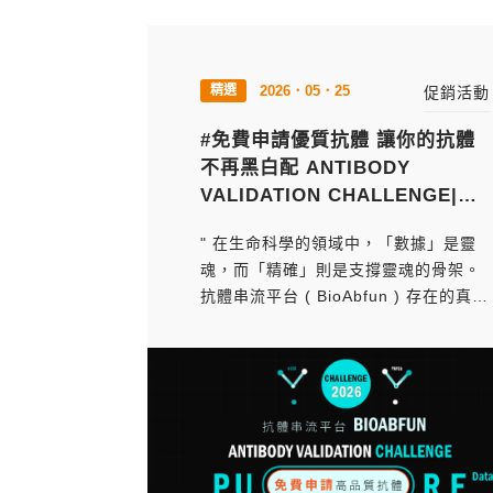
2026．05．25
促銷活動
#免費申請優質抗體 讓你的抗體
不再黑白配 ANTIBODY
VALIDATION CHALLENGE|抗
開始日期
體串流平台
" 在生命科學的領域中，「數據」是靈
魂，而「精確」則是支撐靈魂的骨架。
抗體串流平台 ( BioAbfun ) 存在的真正
價值，不僅僅是提供一個採購管道，而
是為了極致提升蛋白質驗證的精確度。"
每一次的 Western Blot、每一張 IHC
切片，背後都是研究者數週甚至數月的
辛勞。 如果因為抗體特異性的偏差而導
致結果失準...