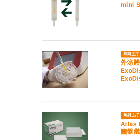
mini 
外泌體
ExoDi
ExoDi
Atlas
讀盤儀