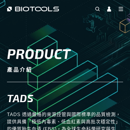
PRODUCT
產品介紹
TADS
TADS 透過嚴格的來源控管與國際標準的品質檢測，
提供具備「極低內毒素、低血紅素與高批次穩定性」
的優質胎牛血清 (FBS)，為全球生命科學研究與生物