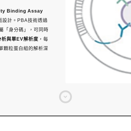
ity Binding Assay
而設計。PBA技術透過
專屬「身分碼」，可同時
分析與單EV解析度
，每
單顆粒蛋白組的解析深