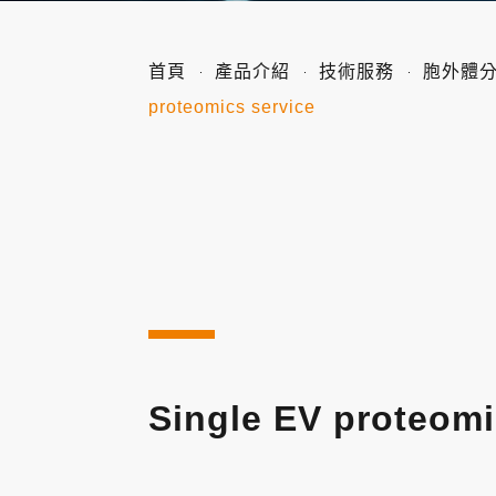
首頁
產品介紹
技術服務
胞外體分析平
proteomics service
Single EV proteomi