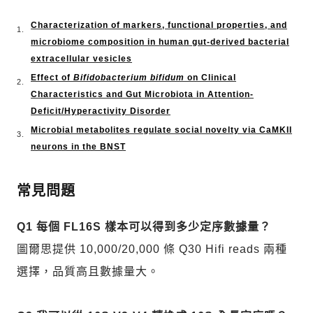
Characterization of markers, functional properties, and
microbiome composition in human gut-derived bacterial
extracellular vesicles
Effect of
Bifidobacterium bifidum
on Clinical
Characteristics and Gut Microbiota in Attention-
Deficit/Hyperactivity Disorder
Microbial metabolites regulate social novelty via CaMKII
neurons in the BNST
常見問題
Q1 每個 FL16S 樣本可以得到多少定序數據量？
圖爾思提供 10,000/20,000 條 Q30 Hifi reads 兩種
選擇，品質高且數據量大。