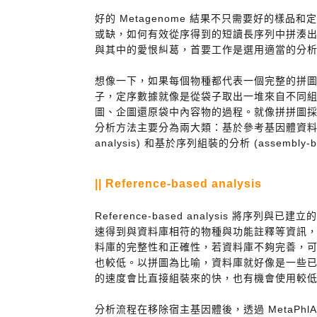
好的 Metagenome 結果不只需要好的樣
或缺，如何有效從序得到的短讀⻑序列中拼湊
與其中的愛恨糾葛，首要工作是選用適當的分
想像一下，如果每個物種都代表一個完整的拼
子，定序數據就像是從袋子取出一堆來自不同
圖、企圖還原袋中內容物的過程。就像拼拼圖採取不
分析方法主要分為兩大類：基於參考基因體資料庫的分析 
analysis) 和基於序列組裝的分析 (assembly-ba
|| Reference-based analysis
Reference-based analysis 將序
速得到與資料庫相符的物種與功能註釋等資訊
料庫的完整性和正確性，若資料庫不夠完善，
也較低。以拼圖為比喻，資料庫就好像是一些
的速度會比直接組裝來的快，也有機會使用較
分析流程在移除宿主基因體後，透過 MetaPhlAn