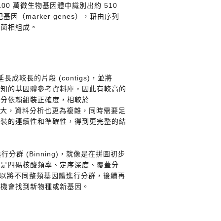
100 萬微生物基因體中識別出約 510
）標記基因（marker genes），藉由序列
物菌相組成。
組裝延長成較⻑的片段 (contigs)，並將
依賴已知的基因體參考資料庫，因此有較高的
十分依賴組裝正確度，相較於
的計算資源龐大，資料分析也更為複雜，同時需要足
組裝的連續性和準確性，得到更完整的結
行分群 (Binning)，就像是在拼圖初步
像是四碼核酸頻率、定序深度、覆蓋分
可以將不同整類基因體進行分群，後續再
有機會找到新物種或新基因。