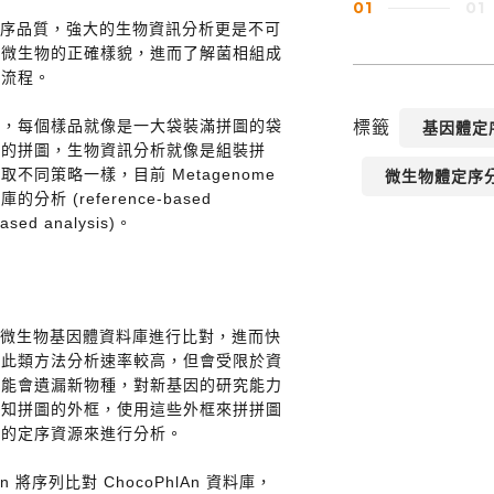
01
01
品和定序品質，強大的生物資訊分析更是不可
出微生物的正確樣貌，進而了解菌相組成
析流程。
圖，每個樣品就像是一大袋裝滿拼圖的袋
標籤
基因體定序
組的拼圖，生物資訊分析就像是組裝拼
同策略一樣，目前 Metagenome
微生物體定序
(reference-based
sed analysis)。
列與已建立的微生物基因體資料庫進行比對，進而快
，此類方法分析速率較高，但會受限於資
可能會遺漏新物種，對新基因的研究能力
已知拼圖的外框，使用這些外框來拼拼圖
低的定序資源來進行分析。
 將序列比對 ChocoPhlAn 資料庫，