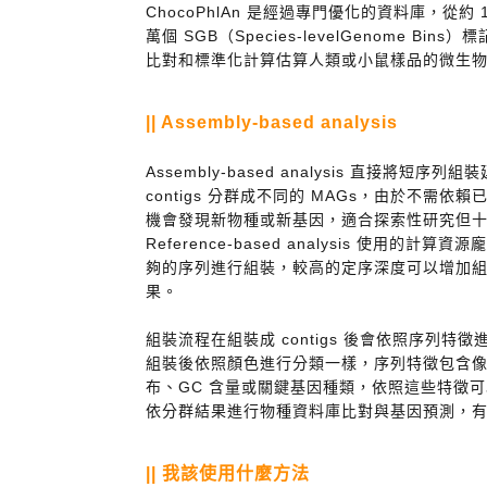
ChocoPhlAn 是經過專門優化的資料庫，從約 
萬個 SGB（Species-levelGenome Bins
比對和標準化計算估算人類或小鼠樣品的微生
|| Assembly-based analysis
Assembly-based analysis 直接將短序列
contigs 分群成不同的 MAGs，由於不需
機會發現新物種或新基因，適合探索性研究但
Reference-based analysis 使用
夠的序列進行組裝，較高的定序深度可以增加
果。
組裝流程在組裝成 contigs 後會依照序列特徵進
組裝後依照顏色進行分類一樣，序列特徵包含
布、GC 含量或關鍵基因種類，依照這些特徵
依分群結果進行物種資料庫比對與基因預測，
|| 我該使用什麼方法