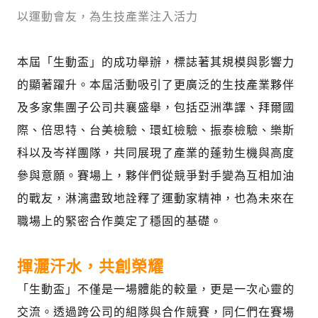
以運動會友，為生技產業注入活力
本屆「生動盃」的成功舉辦，標誌著其規模與影響力
的顯著躍升。本屆活動吸引了更廣泛的生技產業夥伴
及多家集團子公司共襄盛舉，包括亞洲準譯、拜爾國
際、倍思特、台美檢驗、環虹檢驗、振泰檢驗、樂斯
科以及岑祥團隊，共同展現了產業的蓬勃生機與高度
參與意願。賽場上，夥伴們從競爭對手變為互相加油
的戰友，淋漓盡致地詮釋了運動家精神，也為未來在
職場上的緊密合作奠定了穩固的基礎。
揮灑汗水，共創榮耀
「生動盃」不僅是一場體能的較量，更是一次心靈的
交流。透過跨公司的組隊與合作競賽，同仁們在賽場