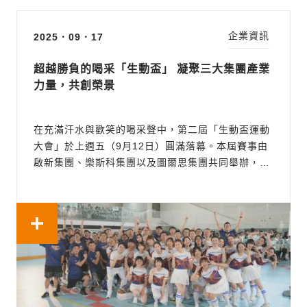
企業資訊
2025．09．17
超越勝負的喝采「生動盃」 凝聚三大集團產業
力量，共創榮景
在充滿汗水與歡笑的喝采聲中，第二屆「生動盃運動
大會」於上週五（9月12日）圓滿落幕。本屆賽事由
啟新集團、樂斯科集團以及圖爾思集團共同舉辦，以
「體能之殿」為主題，不僅成功匯集了台灣生技產業
的中堅力量，更透過運動競技的平台，彰顯了企業間
的深厚情誼與共榮精神。 凝聚產業向心力，打造生技
圈的年度盛事 在開幕...