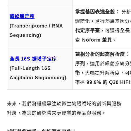
掌握基因表達全貌：
分析
轉錄體定序
體變化，進行差異基因分析
(Transcriptome / RNA
代定序平臺
，可獲得
全長 
Sequencing)
索
Isoform 差異。
菌相分析的超高解析度：
全長 16S 擴增子定序
序列
，適用於細菌系統分
(Full-Length 16S
術
，大幅提升解析度，可
Amplicon Sequencing)
率達
99.9% 的 Q30 HiFi
未來，我們將繼續專注於微生物體領域的創新與服務
升級，為您的研究帶來更優質的產品與服務。