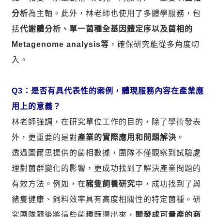
分析
為主軸。此外，林老師也使用了多體學服務，包
括
代謝體分析、單一菌種全基因體定序以及菌相的
Metagenome analysis等
，確保研究能從多角度切
入。
Q3：是否有具代表性的案例，體現服務內容在產業應
用上的意義？
林老師強調，在研究單位工作的目的，除了學術發表
外，更重要的是對
產業的實際應用和問題解決
。
透過圖爾思提供的菌相數據，團隊不僅觀察到試驗處
理對菌群變化的影響，更成功找到了解決產業問題的
有效方法。例如，在
豬隻飼養研究
中，成功找到了與
豬隻健康、飼料效率具有高度相關性的特定菌種。研
究團隊隨後將這些菌種篩選出來，
開發成可量產的商