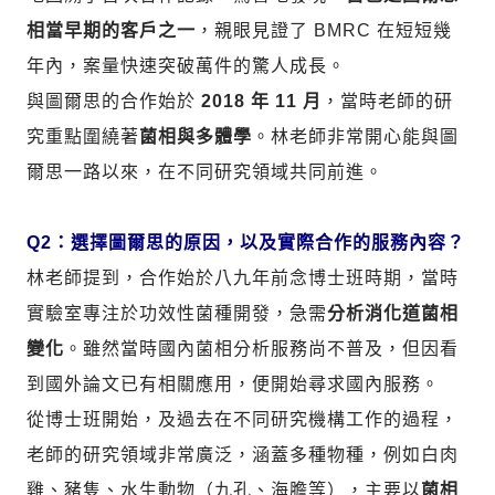
相當早期的客戶之一
，親眼見證了 BMRC 在短短幾
年內，案量快速突破萬件的驚人成長。
與圖爾思的合作始於
2018 年 11 月
，當時老師的研
究重點圍繞著
菌相與多體學
。林老師非常開心能與圖
爾思一路以來，在不同研究領域共同前進。
Q2：選擇圖爾思的原因，以及實際合作的服務內容？
林老師提到，合作始於八九年前念博士班時期，當時
實驗室專注於功效性菌種開發，急需
分析消化道菌相
變化
。雖然當時國內菌相分析服務尚不普及，但因看
到國外論文已有相關應用，便開始尋求國內服務。
從博士班開始，及過去在不同研究機構工作的過程，
老師的研究領域非常廣泛，涵蓋多種物種，例如白肉
雞、豬隻、水生動物（九孔、海膽等），主要以
菌相