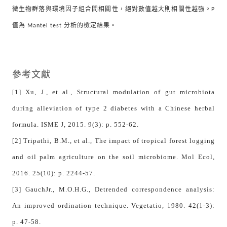
微生物群落與環境因子組合間相關性，絕對數值越大則相關性越強。
P
值為
分析的檢定結果。
Mantel test
參考文獻
[1] Xu, J., et al., Structural modulation of gut microbiota
during alleviation of type 2 diabetes with a Chinese herbal
formula. ISME J, 2015. 9(3): p. 552-62.
[2] Tripathi, B.M., et al., The impact of tropical forest logging
and oil palm agriculture on the soil microbiome. Mol Ecol,
2016. 25(10): p. 2244-57.
[3] GauchJr., M.O.H.G., Detrended correspondence analysis:
An improved ordination technique. Vegetatio, 1980. 42(1-3):
p. 47-58.