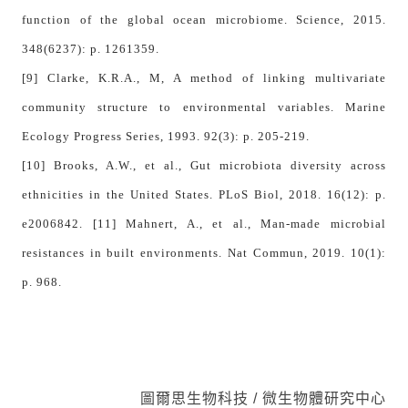
function of the global ocean microbiome. Science, 2015.
348(6237): p. 1261359.
[9] Clarke, K.R.A., M, A method of linking multivariate
community structure to environmental variables. Marine
Ecology Progress Series, 1993. 92(3): p. 205-219.
[10] Brooks, A.W., et al., Gut microbiota diversity across
ethnicities in the United States. PLoS Biol, 2018. 16(12): p.
e2006842.
[11] Mahnert, A., et al., Man-made microbial
resistances in built environments. Nat Commun, 2019. 10(1):
p. 968.
圖爾思生物科技 / 微生物體研究中心