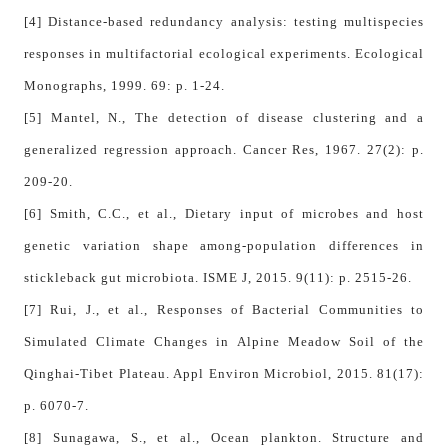
[4] Distance-based redundancy analysis: testing multispecies
responses in multifactorial ecological experiments. Ecological
Monographs, 1999. 69: p. 1-24.
[5] Mantel, N., The detection of disease clustering and a
generalized regression approach. Cancer Res, 1967. 27(2): p.
209-20.
[6] Smith, C.C., et al., Dietary input of microbes and host
genetic variation shape among-population differences in
stickleback gut microbiota. ISME J, 2015. 9(11): p. 2515-26.
[7] Rui, J., et al., Responses of Bacterial Communities to
Simulated Climate Changes in Alpine Meadow Soil of the
Qinghai-Tibet Plateau. Appl Environ Microbiol, 2015. 81(17):
p. 6070-7.
[8] Sunagawa, S., et al., Ocean plankton. Structure and