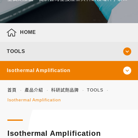
全面性的產品線。
HOME
TOOLS
Isothermal Amplification
首頁
產品介紹
科研試劑品牌
TOOLS
Isothermal Amplification
Isothermal Amplification