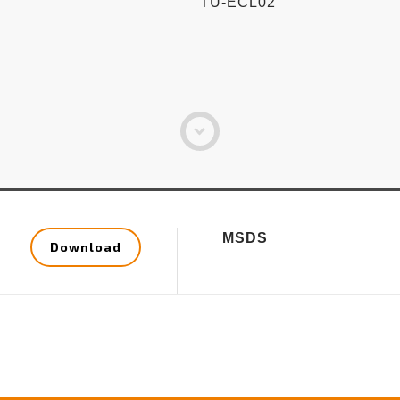
TU-ECL02
MSDS
Download