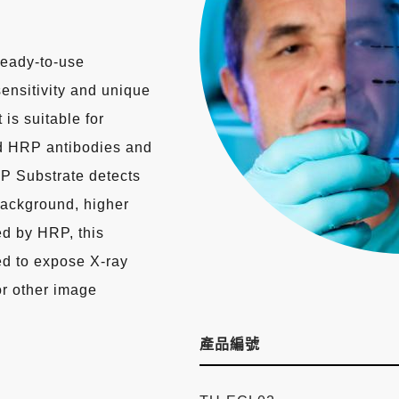
eady-to-use
ensitivity and unique
is suitable for
ed HRP antibodies and
P Substrate detects
 background, higher
ed by HRP, this
ed to expose X-ray
or other image
產品編號