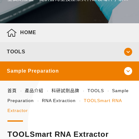
全面性的產品線。
HOME
TOOLS
Sample Preparation
首頁
產品介紹
科研試劑品牌
TOOLS
Sample
Preparation
RNA Extraction
TOOLSmart RNA
Extractor
TOOLSmart RNA Extractor